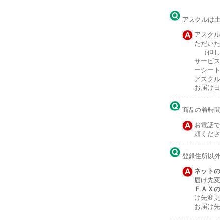
アスクルは
アスクル
ただいた
（但し
サービス
ーシート
アスクル
お届け日
商品の着時
お電話で
頼くださ
登録住所以
ネットの
届け先変
ＦＡＸの
け先変更
お届け先