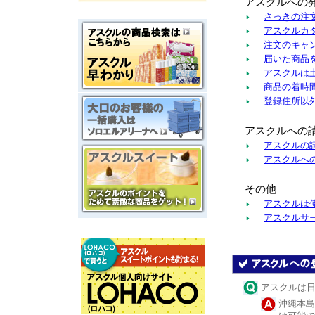
アスクルへの
さっきの注
アスクルカ
注文のキャ
届いた商品
アスクルは
商品の着時
登録住所以
アスクルへの
アスクルの
アスクルへ
その他
アスクルは
アスクルサー
アスクルは
沖縄本島